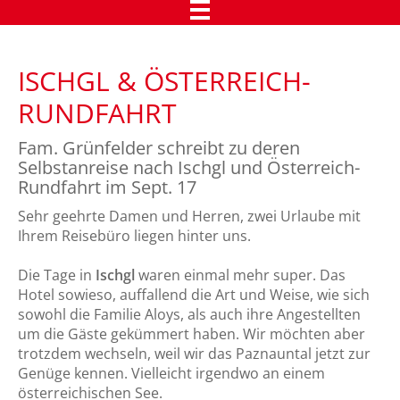
Urlaub in Tirol
ISCHGL & ÖSTERREICH-
Das Chalet Dietrich in Telfs
RUNDFAHRT
Comfort Appartements
Fam. Grünfelder schreibt zu deren
Kundenmeinungen
Selbstanreise nach Ischgl und Österreich-
Rundfahrt im Sept. 17
Qualitätszertifikate
Sehr geehrte Damen und Herren, zwei Urlaube mit
Kundenstimmen
Ihrem Reisebüro liegen hinter uns.
Kundenstimmen
Die Tage in
Ischgl
waren einmal mehr super. Das
Hotel sowieso, auffallend die Art und Weise, wie sich
Presseaussendungen
sowohl die Familie Aloys, als auch ihre Angestellten
Reiseleiter-Rückschau
um die Gäste gekümmert haben. Wir möchten aber
trotzdem wechseln, weil wir das Paznauntal jetzt zur
Über uns
Genüge kennen. Vielleicht irgendwo an einem
österreichischen See.