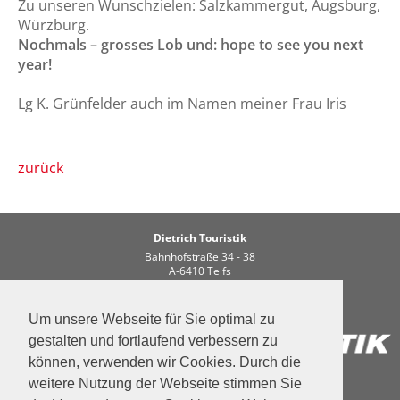
Zu unseren Wunschzielen: Salzkammergut, Augsburg,
Würzburg.
Nochmals – grosses Lob und: hope to see you next
year!
Lg K. Grünfelder auch im Namen meiner Frau Iris
zurück
Dietrich Touristik
Bahnhofstraße 34 - 38
A-6410 Telfs
Tel. +43 5262 62226
email:
info
dietrich-touristik.at
Um unsere Webseite für Sie optimal zu
gestalten und fortlaufend verbessern zu
können, verwenden wir Cookies. Durch die
Datenschutz
Impressum
Kontakt
weitere Nutzung der Webseite stimmen Sie