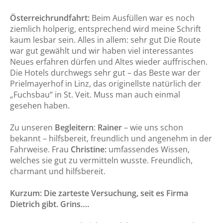
Gut zu wissen
Österreichrundfahrt:
Beim Ausfüllen war es noch
Datenschutz
ziemlich holperig, entsprechend wird meine Schrift
kaum lesbar sein. Alles in allem: sehr gut Die Route
Reisebedingungen/AGB Zimmervermietung
war gut gewählt und wir haben viel interessantes
Neues erfahren dürfen und Altes wieder auffrischen.
Reisebedingungen/AGB
Die Hotels durchwegs sehr gut – das Beste war der
Prielmayerhof in Linz, das originellste natürlich der
Standardinformationsblatt
„Fuchsbau“ in St. Veit. Muss man auch einmal
Kontakt
gesehen haben.
Zu unseren
Begleitern
:
Rainer
– wie uns schon
bekannt – hilfsbereit, freundlich und angenehm in der
Fahrweise. Frau
Christine:
umfassendes Wissen,
welches sie gut zu vermitteln wusste. Freundlich,
charmant und hilfsbereit.
Kurzum: Die zarteste Versuchung, seit es Firma
Dietrich gibt. Grins….