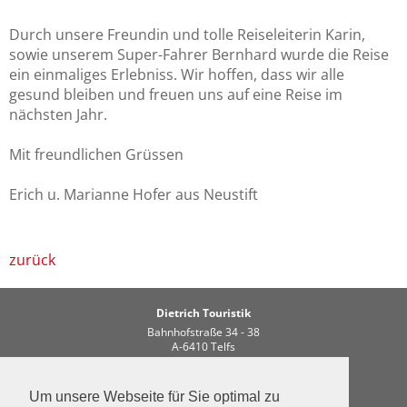
Gut zu wissen
Durch unsere Freundin und tolle Reiseleiterin Karin,
Datenschutz
sowie unserem Super-Fahrer Bernhard wurde die Reise
ein einmaliges Erlebniss. Wir hoffen, dass wir alle
Reisebedingungen/AGB Zimmervermietung
gesund bleiben und freuen uns auf eine Reise im
nächsten Jahr.
Reisebedingungen/AGB
Standardinformationsblatt
Mit freundlichen Grüssen
Kontakt
Erich u. Marianne Hofer aus Neustift
zurück
Dietrich Touristik
Bahnhofstraße 34 - 38
A-6410 Telfs
Tel. +43 5262 62226
email:
info
dietrich-touristik.at
Um unsere Webseite für Sie optimal zu