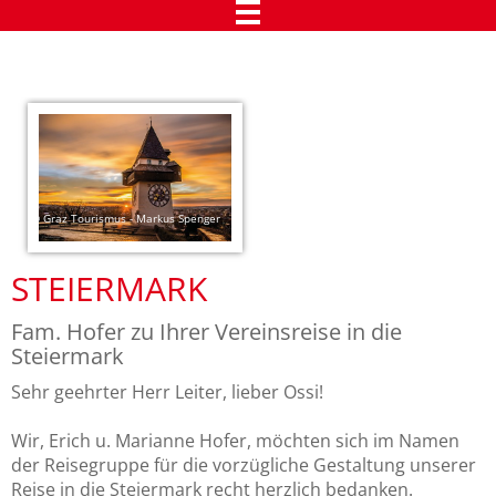
Urlaub in Tirol
Das Chalet Dietrich in Telfs
Comfort Appartements
Kundenmeinungen
© Graz Tourismus - Markus Spenger
Qualitätszertifikate
Kundenstimmen
STEIERMARK
Kundenstimmen
Fam. Hofer zu Ihrer Vereinsreise in die
Steiermark
Presseaussendungen
Sehr geehrter Herr Leiter, lieber Ossi!
Reiseleiter-Rückschau
Wir, Erich u. Marianne Hofer, möchten sich im Namen
Über uns
der Reisegruppe für die vorzügliche Gestaltung unserer
Reise in die Steiermark recht herzlich bedanken.