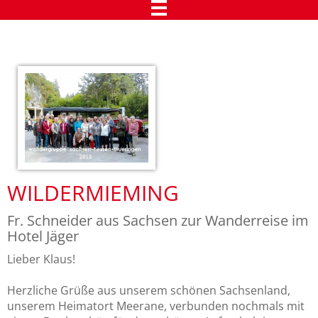
Urlaub in Tirol
Das Chalet Dietrich in Telfs
Comfort Appartements
Kundenmeinungen
Qualitätszertifikate
Kundenstimmen
WILDERMIEMING
Kundenstimmen
Fr. Schneider aus Sachsen zur Wanderreise im
Hotel Jäger
Presseaussendungen
Lieber Klaus!
Reiseleiter-Rückschau
Herzliche Grüße aus unserem schönen Sachsenland,
Über uns
unserem Heimatort Meerane, verbunden nochmals mit