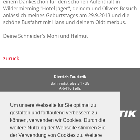
einem Dankeschön für den schönen Aufenthalt in
Gut zu wissen
Wildermieming "Hotel Jäger", deinem und Olivers Besuch
anlässlich meines Geburtstages am 29.9.2013 und die
Datenschutz
schöne Busfahrt mit Hans und deinem Oldtimerbus.
Reisebedingungen/AGB Zimmervermietung
Deine Schneider's Moni und Helmut
Reisebedingungen/AGB
Standardinformationsblatt
zurück
Kontakt
Dietrich Touristik
Bahnhofstraße 34 - 38
A-6410 Telfs
Tel. +43 5262 62226
email:
info
dietrich-touristik.at
Um unsere Webseite für Sie optimal zu
gestalten und fortlaufend verbessern zu
können, verwenden wir Cookies. Durch die
Datenschutz
Impressum
Kontakt
weitere Nutzung der Webseite stimmen Sie
der Verwendung von Cookies zu. Weitere
Folgen Sie uns auf
facebook