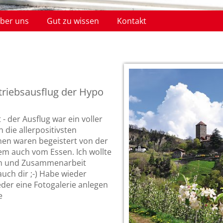
ber uns
Gut zu wissen
Kontakt
Datenschutz
Reisebedingungen/AGB Zimmervermietung
Reisebedingungen/AGB
Standardinformationsblatt
triebsausflug der Hypo
 - der Ausflug war ein voller
 die allerpositivsten
n waren begeistert von der
lem auch vom Essen. Ich wollte
ion und Zusammenarbeit
uch dir ;-) Habe wieder
der eine Fotogalerie anlegen
e