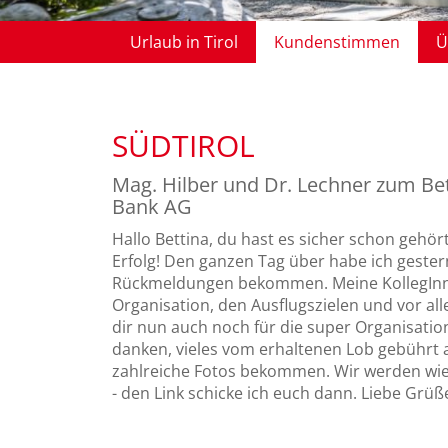
Urlaub in Tirol
Kundenstimmen
Ü
Das Chalet Dietrich in Telfs
Kundenstimmen
Comfort Appartements
Presseaussendungen
SÜDTIROL
Kundenmeinungen
Reiseleiter-Rückschau
Qualitätszertifikate
Mag. Hilber und Dr. Lechner zum Be
Bank AG
Hallo Bettina, du hast es sicher schon gehört
Erfolg! Den ganzen Tag über habe ich gestern
Rückmeldungen bekommen. Meine KollegInne
Organisation, den Ausflugszielen und vor al
dir nun auch noch für die super Organisat
danken, vieles vom erhaltenen Lob gebührt a
zahlreiche Fotos bekommen. Wir werden wie
- den Link schicke ich euch dann. Liebe Grüß