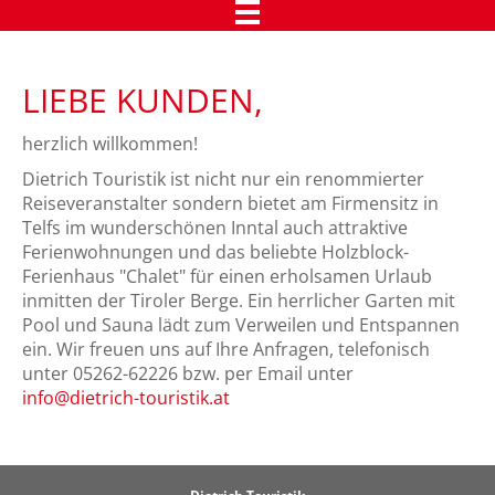
Urlaub in Tirol
LIEBE KUNDEN,
Das Chalet Dietrich in Telfs
herzlich willkommen!
Comfort Appartements
Dietrich Touristik ist nicht nur ein renommierter
Kundenmeinungen
Reiseveranstalter sondern bietet am Firmensitz in
Telfs im wunderschönen Inntal auch attraktive
Qualitätszertifikate
Ferienwohnungen und das beliebte Holzblock-
Kundenstimmen
Ferienhaus "Chalet" für einen erholsamen Urlaub
inmitten der Tiroler Berge. Ein herrlicher Garten mit
Kundenstimmen
Pool und Sauna lädt zum Verweilen und Entspannen
ein. Wir freuen uns auf Ihre Anfragen, telefonisch
Presseaussendungen
unter 05262-62226 bzw. per Email unter
info
dietrich-touristik.at
Reiseleiter-Rückschau
Über uns